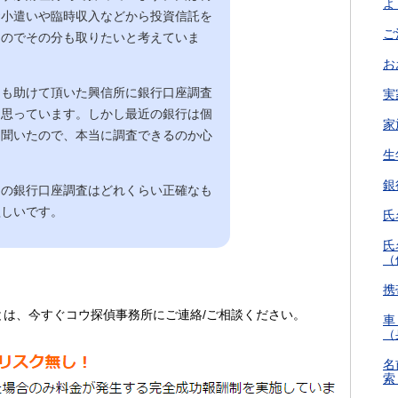
よ
お小遣いや臨時収入などから投資信託を
ご
なのでその分も取りたいと考えていま
お
にも助けて頂いた興信所に銀行口座調査
実
と思っています。しかし最近の銀行は個
家
と聞いたので、本当に調査できるのか心
生
銀
ての銀行口座調査はどれくらい正確なも
欲しいです。
氏
氏
（
携
とは、今すぐコウ探偵事務所にご連絡/ご相談ください。
車
（
名
索