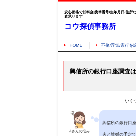
安心価格で低料金/携帯番号/生年月日/住所
査承ります
コウ探偵事務所
HOME
不倫/浮気/素行を
興信所の銀行口座調査
いく
興信所の銀行口
Aさんの悩み
夫と離婚の予定