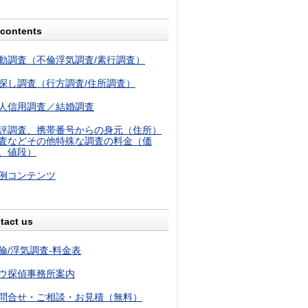
contents
動調査（不倫浮気調査/素行調査）
探し調査（行方調査/住所調査）
人信用調査／結婚調査
評調査、携帯番号からの身元（住所）
査などその他特殊な調査の料金（価
、値段）
例コンテンツ
tact us
倫/浮気調査-料金表
ウ探偵事務所案内
問合せ・ご相談・お見積（無料）