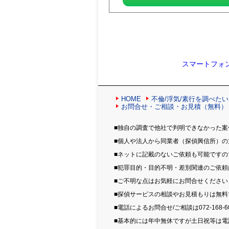
スマートフォ
HOME
不倫/浮気/素行を調べたい
お問合せ・ご相談・お見積（無料）
■独自の調査で他社で判明できなかった案
■個人や法人から同業者（探偵興信所）
■ネットに記載のないご依頼も可能です
■犯罪目的・目的不明・差別関連のご依
■ご不明な点はお気軽にお問合せください
■探偵サービスの相談やお見積もりは無
■電話によるお問合せ/ご相談は072-168-6
■基本的には年中無休ですが土日祝等は