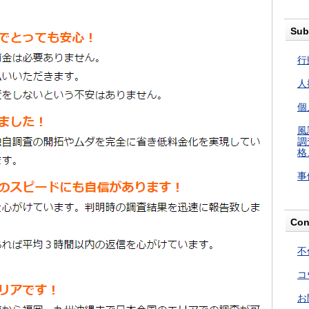
Sub
行
人
個
風
調
格
事
Con
不
コ
お