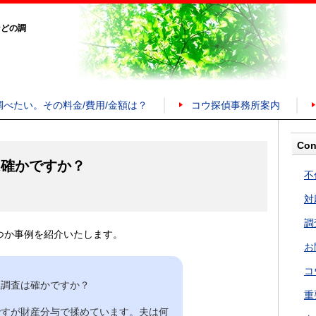
などの調
調べたい。その料金/費用/金額は？
コウ探偵事務所案内
Con
は確かですか？
不
対
調
つか事例を紹介いたします。
お
コ
座調査は確かですか？
重
ですが財産分与で揉めています。夫は何