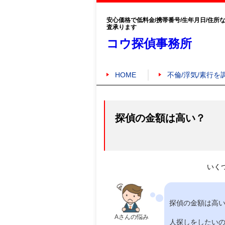
安心価格で低料金/携帯番号/生年月日/住所
査承ります
コウ探偵事務所
HOME
不倫/浮気/素行を
探偵の金額は高い？
いく
探偵の金額は高
Aさんの悩み
人探しをしたい