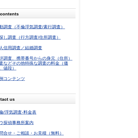
contents
動調査（不倫浮気調査/素行調査）
探し調査（行方調査/住所調査）
人信用調査／結婚調査
評調査、携帯番号からの身元（住所）
査などその他特殊な調査の料金（価
、値段）
例コンテンツ
tact us
倫/浮気調査-料金表
ウ探偵事務所案内
問合せ・ご相談・お見積（無料）