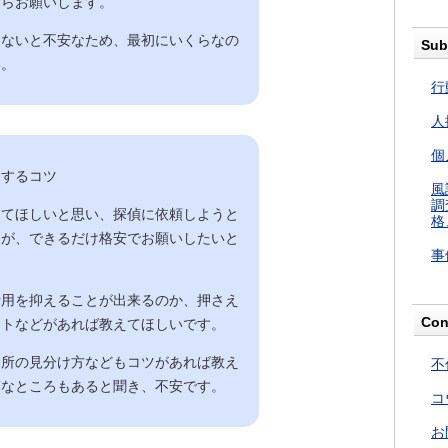
たらお願いします。
らないと不安なため、最初にいくらなの
Sub
い。
行
人
個
用するコツ
風
調
えてほしいと思い、探偵に依頼しようと
格
すが、できるだけ格安でお願いしたいと
事
費用を抑えることが出来るのか、押さえ
Con
ントなどがあれば教えてほしいです。
務所の見分け方などもコツがあれば教え
不
質なところもあると聞き、不安です。
コ
お