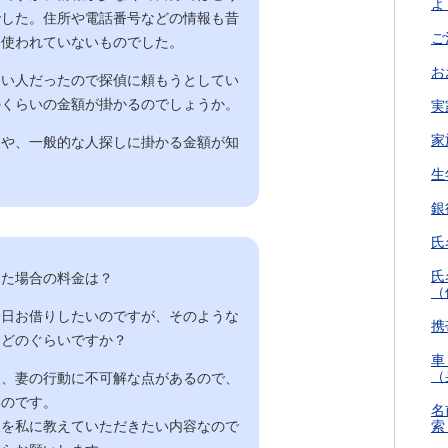
よ
でした。住所や電話番号などの情報も昔
ご
は使われていないものでした。
お
たい人だったので探偵に頼もうとしてい
のくらいの金額が掛かるのでしょうか。
実
家
間や、一般的な人探しに掛かる金額が知
生
銀
氏
氏
した場合の料金は？
（
一日お借りしたいのですが、そのような
携
はどのぐらいですか？
車
（
は、妻の行動に不可解な点があるので、
いのです。
名
報を私に教えていただきたい内容なので
索