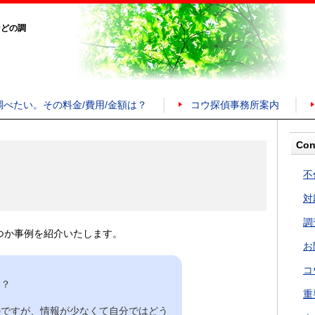
などの調
調べたい。その料金/費用/金額は？
コウ探偵事務所案内
Con
不
対
調
つか事例を紹介いたします。
お
コ
い？
重
のですが、情報が少なくて自分ではどう